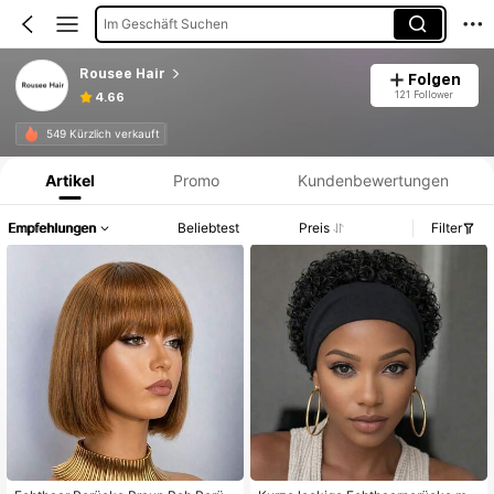
Im Geschäft Suchen
Rousee Hair
Folgen
121 Follower
4.66
Produktinformation: Preisangabe, Verkaufs- und Lagerbestandsdetails.
549 Kürzlich verkauft
Artikel
Promo
Kundenbewertungen
Empfehlungen
Beliebtest
Preis
Filter