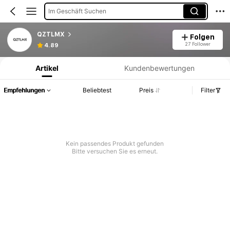
Im Geschäft Suchen
QZTLMX
Folgen
Produktinformation: Preisangabe, Verkaufs- und Lagerbestandsdetails.
27 Follower
4.89
Artikel
Kundenbewertungen
Empfehlungen
Beliebtest
Preis
Filter
Kein passendes Produkt gefunden
Bitte versuchen Sie es erneut.