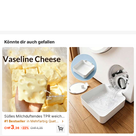
Könnte dir auch gefallen
Süßes Milchduftendes TPR weiche
s quetschbares Dumpling-förmiges
#1 Bestseller
in Mehrfarbig Quetschspielzeug für Teenager
Stressabbau-Spielzeug, 5cm niedli
3
CHF
,36
-22%
CHF4,35
ches lustiges Quetsch-Stressabbau
-Ornament, modisches praktisches