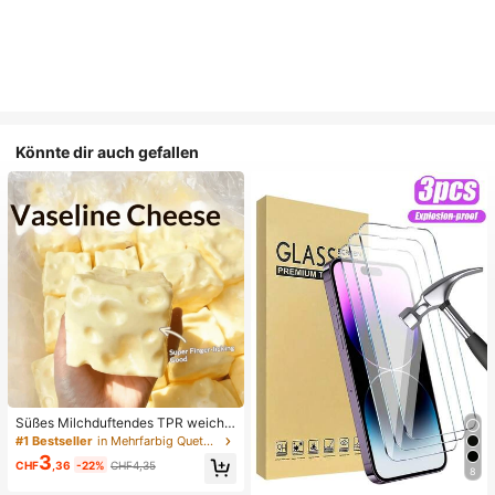
Könnte dir auch gefallen
Süßes Milchduftendes TPR weiche
s quetschbares Dumpling-förmiges
#1 Bestseller
in Mehrfarbig Quetschspielzeug für Teenager
Stressabbau-Spielzeug, 5cm niedli
3
CHF
,36
-22%
CHF4,35
ches lustiges Quetsch-Stressabbau
8
-Ornament, modisches praktisches