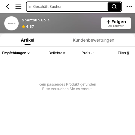
Im Geschäft Suchen
Sportsup Go
Folgen
Produktinformation: Preisangabe, Verkaufs- und Lagerbestandsdetails.
761 Follower
4.87
Artikel
Kundenbewertungen
Empfehlungen
Beliebtest
Preis
Filter
Kein passendes Produkt gefunden
Bitte versuchen Sie es erneut.