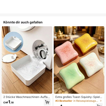
Könnte dir auch gefallen
2 Stücke Waschmaschinen-Auffan
Extra großes Toast-Squishy-Spielz
gwanne Tropfschale, wasserdichte
eug, superweiches Buttertoast-Stre
#3 Bestseller
in Reisespielzeugset Quetschspielzeug für Teenager
1
CHF
,18
Bodenschutzmatte für Waschraum,
ssabbau-Drückspielzeug, erhältlich