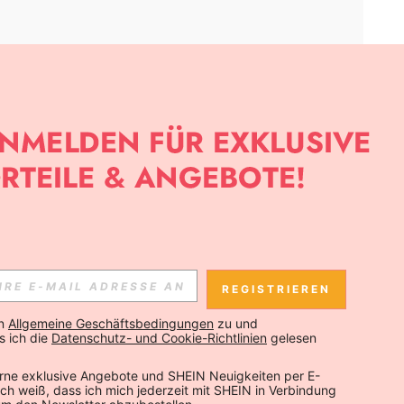
APP
SLETTER ANMELDEST, KANNST DU DIE NEUESTEN TRENDS VOR
NNST DICH JEDERZEIT ABMELDEN).
REGISTRIEREN
Abonnieren
n 
Allgemeine Geschäftsbedingungen
 zu und 
 ich die 
Datenschutz- und Cookie-Richtlinien
 gelesen 
Abonnieren
rne exklusive Angebote und SHEIN Neuigkeiten per E-
 Ich weiß, dass ich mich jederzeit mit SHEIN in Verbindung 
Abonnieren