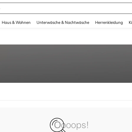
e
and down arrow keys to navigate search Zuletzt gesucht and Suche und Finde. Pr
Haus & Wohnen
Unterwäsche & Nachtwäsche
Herrenkleidung
K