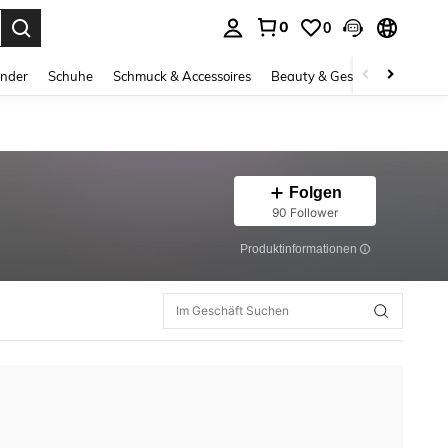
0
0
ess Enter to select.
inder
Schuhe
Schmuck & Accessoires
Beauty & Gesundheit
Gro
Folgen
90 Follower
Produktinformationen