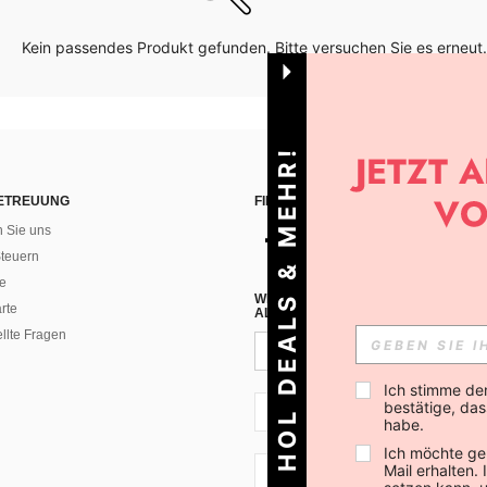
Kein passendes Produkt gefunden. Bitte versuchen Sie es erneut.
HOL DEALS & MEHR!
ETREUUNG
FINDEN SIE UNS AUF
n Sie uns
teuern
e
WENN DU DICH FÜR UNSEREN NEW
rte
ALLEN ANDEREN ERFAHREN (DU KA
ellte Fragen
Ich stimme de
bestätige, dass
CH + 41
habe.
Ich möchte ge
Mail erhalten.
CH + 41