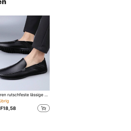
en
Herren rutschfeste lässige Loafer Schwarz Autofahrer Loafer - geeignet für den täglichen Gebrauch
übrig
F18,58