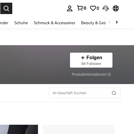
0
0
ess Enter to select.
inder
Schuhe
Schmuck & Accessoires
Beauty & Gesundheit
Gro
Folgen
94 Follower
Produktinformationen