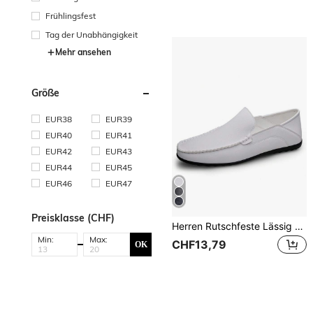
Frühlingsfest
Tag der Unabhängigkeit
Mehr ansehen
Größe
EUR38
EUR39
EUR40
EUR41
EUR42
EUR43
EUR44
EUR45
EUR46
EUR47
Preisklasse (CHF)
Herren Rutschfeste Lässig Loafer - einfarbige Mokassins, geeignet für den täglichen Gebrauch
Min:
Max:
CHF13,79
OK