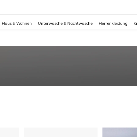
e
and down arrow keys to navigate search Zuletzt gesucht and Suche und Finde. Pr
Haus & Wohnen
Unterwäsche & Nachtwäsche
Herrenkleidung
K