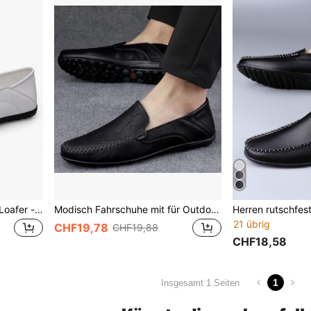
Herren Rutschfeste Lässig Loafer - einfarbige Mokassins, geeignet für den täglichen Gebrauch
Modisch Fahrschuhe mit für Outdoor Slip-On Loafers mit
21 übrig
CHF19,78
CHF19,88
CHF18,58
1
Insgesamt 1 Seiten