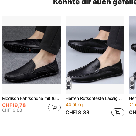
Könnte dir auch gefall
Modisch Fahrschuhe mit für Outdoor Slip-On Loafers mit
Herren Rutschfeste Lässig Loafer, Schwarze Loafers - Geeignet für den täglichen Gebrauch
CHF19,78
40 übrig
21 
CHF19,88
CHF18,38
CH