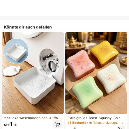
Könnte dir auch gefallen
2 Stücke Waschmaschinen-Auffan
Extra großes Toast-Squishy-Spielz
gwanne Tropfschale, wasserdichte
eug, superweiches Buttertoast-Stre
#3 Bestseller
in Reisespielzeugset Quetschspielzeug für Teenager
1
CHF
,18
Bodenschutzmatte für Waschraum,
ssabbau-Drückspielzeug, erhältlich