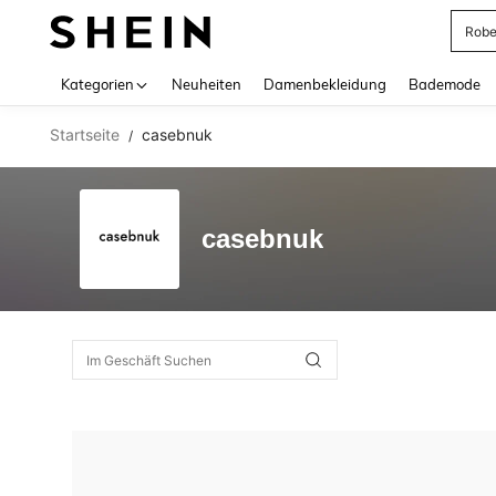
Rob
Use up 
Kategorien
Neuheiten
Damenbekleidung
Bademode
Startseite
casebnuk
/
casebnuk