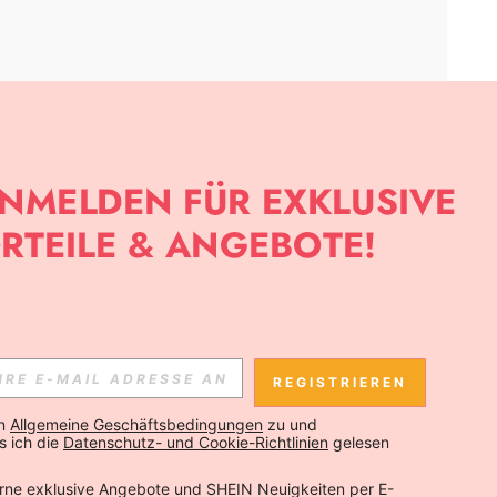
APP
SLETTER ANMELDEST, KANNST DU DIE NEUESTEN TRENDS VOR
NNST DICH JEDERZEIT ABMELDEN).
REGISTRIEREN
Abonnieren
n 
Allgemeine Geschäftsbedingungen
 zu und 
 ich die 
Datenschutz- und Cookie-Richtlinien
 gelesen 
Abonnieren
rne exklusive Angebote und SHEIN Neuigkeiten per E-