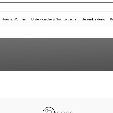
e
and down arrow keys to navigate search Zuletzt gesucht and Suche und Finde. Pr
Haus & Wohnen
Unterwäsche & Nachtwäsche
Herrenkleidung
K