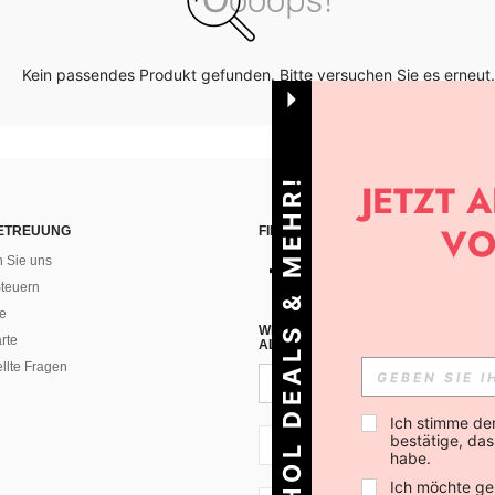
Kein passendes Produkt gefunden. Bitte versuchen Sie es erneut.
HOL DEALS & MEHR!
ETREUUNG
FINDEN SIE UNS AUF
n Sie uns
teuern
e
WENN DU DICH FÜR UNSEREN NEW
rte
ALLEN ANDEREN ERFAHREN (DU KA
ellte Fragen
Ich stimme de
bestätige, dass
CH + 41
habe.
Ich möchte ge