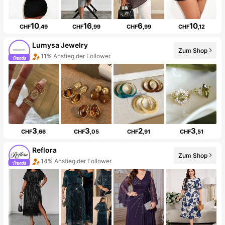
10
16
6
10
CHF
,49
CHF
,99
CHF
,99
CHF
,12
Lumysa Jewelry
Zum Shop
11% Anstieg der Follower
3
3
2
3
CHF
,66
CHF
,05
CHF
,91
CHF
,51
Reflora
Zum Shop
14% Anstieg der Follower