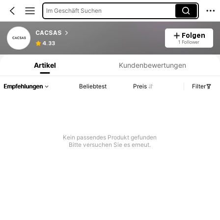
Im Geschäft Suchen
CACSAS
Folgen
Produktinformation: Preisangabe, Verkaufs- und Lagerbestandsdetails.
1 Follower
4.33
Artikel
Kundenbewertungen
Empfehlungen
Beliebtest
Preis
Filter
Kein passendes Produkt gefunden
Bitte versuchen Sie es erneut.