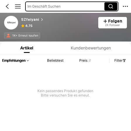
Im Geschäft Suchen
SZfeiyani
Folgen
2K Follower
4.75
Produktinformation: Preisangabe, Verkaufs- und Lagerbestandsdetails.
1K+ Erneut kaufen
Artikel
Kundenbewertungen
Empfehlungen
Beliebtest
Preis
Filter
Kein passendes Produkt gefunden
Bitte versuchen Sie es erneut.