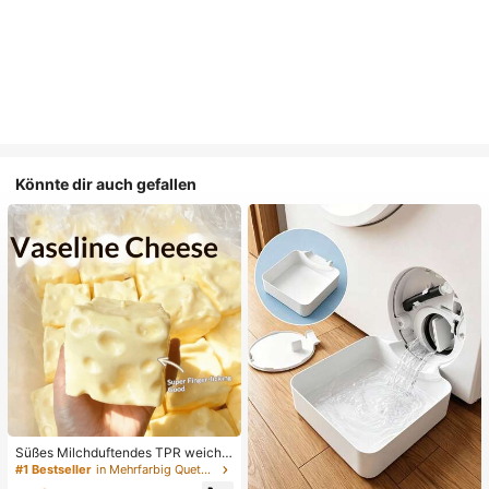
Könnte dir auch gefallen
Süßes Milchduftendes TPR weiche
s quetschbares Dumpling-förmiges
#1 Bestseller
in Mehrfarbig Quetschspielzeug für Teenager
Stressabbau-Spielzeug, 5cm niedli