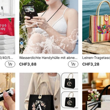
5
1/2/3/4/5/6/7/8/9/10/20/30/40/50 Stück Einweg-komprimierte Badetücher, verdickt und vergrößert, geeignet für Outdoor-Schwimmen und Reisen, extra große Einweg-komprimierte Badetücher, unverzichtbar für Schwimmen und Reisen - tragbare, super saugfähige Reisepackung komprimierte Badetücher - tragbar, Einweg, kompakt, platzsparend, kann für Gesichts- und Körperreinigung verwendet werden, sanft zur Haut, perfekt für Outdoor, Fitnessstudio und täglichen Gebrauch.
Wasserdichte Handyhülle mit abnehmbarem Gurt, universeller Touchscreen-Schutz zum Schwimmen, Tauchen, Sport. Transparente wasserdichte Tasche, Strandtasche, Handyhülle für Sommer, Strand, Inselurlaub. Unisex Geldbörse, Outdoor-Sport, Reisen, Pool, Fitness. Strapazierfähige Schwimmtasche
CHF3,88
CHF3,28