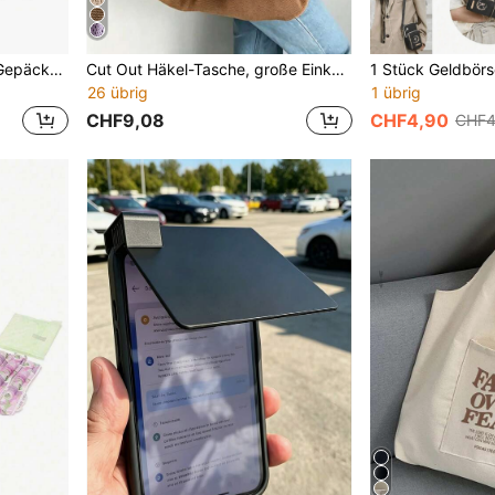
1 Stück schwarze Stretch Gepäckschutzabdeckung, Reisegepäckabdeckung, Trolley-Schutzabdeckung, einfarbige elastische Kofferüberzug, Reisezubehör Tasche für Schule, Schulsachen
Cut Out Häkel-Tasche, große Einkaufstasche, gewebte Schultertasche für Damen
26 übrig
1 übrig
CHF9,08
CHF4,90
CHF4