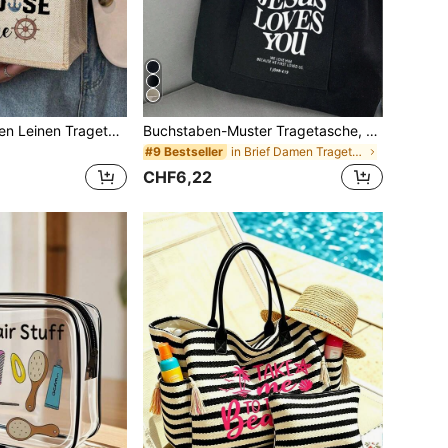
Kreuzfahrt-Themen Leinen Tragetasche, leicht faltbare Aufbewahrungstasche, Geschenk für Freunde und Freundinnen, Geschenk für Mutter, geeignet zum Aufbewahren von persönlichen Reise-Kosmetika, Einkaufstasche, Großraum-Aufbewahrung, Reise-Einkaufstasche, Freitag Urlaubs Winter Edition
Buchstaben-Muster Tragetasche, Mehrtaschige Lässig Tasche mit Retro-Buchstaben-Muster Handtasche mit christlichem "Jesus liebt dich" Aufdruck Kosmetiktasche, Große Kapazität Tote Lässig Schulter Umhängetasche geeignet für Absolventen, Teenager-Mädchen, Studenten (Erstsemester, Zweitsemester, Junioren und Senioren), ideal für Outdoor-Aktivitäten, Reisen und Rückkehr zur Schule. Lehrer Geschenk Federmäppchen, Geburtstagsgeschenk für beste Freunde, Schultasche für Studenten
in Brief Damen Tragetaschen
#9 Bestseller
CHF6,22