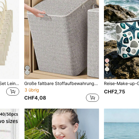
5
1/2/3/4/5/6/7/8/9/10/12er Set Leinen Tragetaschen - Blank, wiederverwendbar und anpassbar für DIY-Designs. Perfekt für Hochzeiten, Firmenveranstaltungen, Schulanfang und Lehrergeschenke.
Große faltbare Stoffaufbewahrungstasche, extra große zusammenklappbare Aufbewahrungstasche mit Reißverschluss und Griff, tragbare Kleidungs- und Bettwäsche-Organizer-Tasche, aus Polyester gefertigt, geeignet für Zuhause, Wohnheim und Schlafzimmer-Aufbewahrung, platzsparend für Bettwäsche, Kleidung, Spielzeug
3 übrig
CHF2,75
CHF4,08