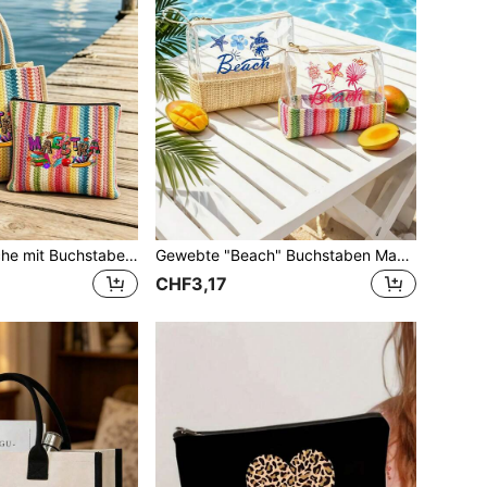
Leinen-Tragetasche mit Buchstabenmuster, leichte tragbare Aufbewahrungstasche, geeignet zum Tragen von Kosmetik auf Reisen und als Einkaufstasche
Gewebte "Beach" Buchstaben Make-up Tasche, Strand Kulturbeutel, Brautjungfer Make-up Tasche, Buchstaben Pool Tasche, geeignet für Reisen, täglichen Gebrauch und Schulanfang
CHF3,17