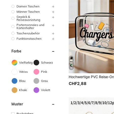
Damen Taschen
Männer Taschen
Gepäck &
Reiseausrüstung
Portemonnaies und
Kartenhalter
Taschenzubehör
Funktionstaschen
Farbe
Vielfarbig
Schwarz
18
Weiss
Pink
Blau
Grau
CHF2,88
Khaki
Violett
Muster
Buchstaben