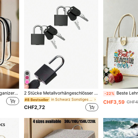
14
Hochwertige PVC Reise-Organizer Tasche mit großer Kapazität, Reißverschluss - leichte, farbbeständige Kosmetik- und Kulturtasche, geeignet für Frauen/Mädchen, TSA-konform, tragbare Makeup-Tasche, einfach zu reinigen, technologisch fortschrittliche Aufbewahrungslösung | Modernes Aussehen | Farbbeständiges Material, Reiseessential, Urlaubstasche, Schul-Makeup-Tasche, Kreuzfahrt-Kulturtasche, Herren Badezimmer-Aufbewahrungstasche
2 Stücke Metallvorhängeschlösser mit Schlüsseln, tragbare Gepäckschlösser, Mini Reiseschlösser: Geeignet für Schule, Fitnessstudio und Reisen - Metallschlösser, mini glänzende Zinklegierung Vorhängeschlösser - langanhaltend, diebstahlsicheres Schloss-Set zum Schutz von Gepäck, Taschen, Türen, kleine Vorhängeschlösser, Koffer und Rucksäcke
Beste Lehrerin Blumen Buchstaben Muster Leinen Tragetasch
-22%
in Schwarz Sonstiges Reisezubehör
#8 Bestseller
CHF3,59
CHF4
CHF2,72