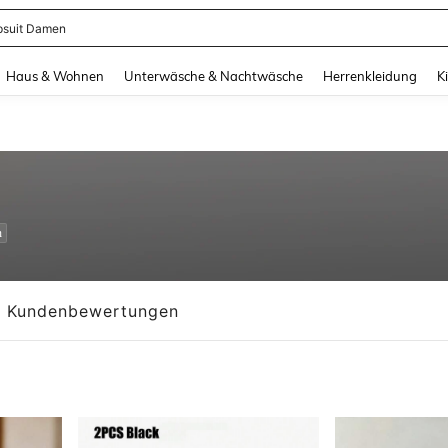
suit Damen
and down arrow keys to navigate search Zuletzt gesucht and Suche und Finde. Pr
Haus & Wohnen
Unterwäsche & Nachtwäsche
Herrenkleidung
K
n
Kundenbewertungen