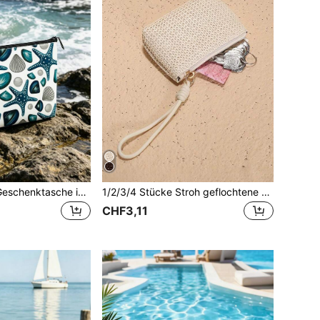
Reise-Make-up-Geschenktasche im Kreuzfahrt-Design, Kosmetiktasche, Kulturbeutel, Make-up-Reißverschluss-Tasche, Kulturbeutel-Aufbewahrungstasche, Aufbewahrungstasche für Make-up-Pinsel für Frauen
1/2/3/4 Stücke Stroh geflochtene Münzbörse Damen kleine Münzbörse tragbare Handtasche Schlüsselanhänger Tasche Schlüssel Karten Aufbewahrungstasche Stroh geflochtene kleine Brieftasche tragbare Handtasche Schlüssel Karten Halter Handtasche hängende Aufbewahrungstasche Damen Brieftasche Mini Brieftasche Brieftasche Handgelenktasche Münzbörse
CHF3,11