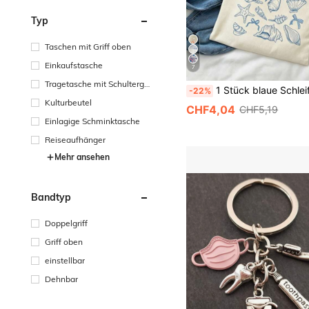
Typ
Taschen mit Griff oben
Einkaufstasche
7
Tragetasche mit Schultergu
1 Stück blaue Schleifenmuster wiederverwendbare Tragetasche, faltbare Einkaufstasche mit großer Kapazität, minimalistischer bohemian Stil Handtasche geeignet für Arbeit, Reisen, Ei
-22%
rt
Kulturbeutel
CHF4,04
CHF5,19
Einlagige Schminktasche
Reiseaufhänger
Mehr ansehen
Bandtyp
Doppelgriff
Griff oben
einstellbar
Dehnbar