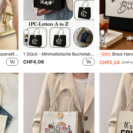
21
7
Kleine Make-up-Tasche, Lippenstift-Reißverschluss-Aufbewahrungstasche, Reise-Kulturtasche, Münzbeutel, Kosmetik-Aufbewahrungsbox, wasserdichte Reise-Kulturtasche
1 Stück - Minimalistische Buchstaben-Muster Tragetasche, multifunktionale tragbare Lehrer-Tragetasche, Geschenk für Frauen, Abschlussgeschenk, Geschenktasche mit Buchstabenmuster, Damentasche mit großer Kapazität und Buchstaben-Muster, wiederverwendbare Einkaufstasche, geeignet für den täglichen Gebrauch, Urlaub, Pendeln, Reisen
Braut Handtasche und Make-up Tasche, Braut Muster Reißverschlus
-23%
CHF4,06
CHF2,24
CHF2