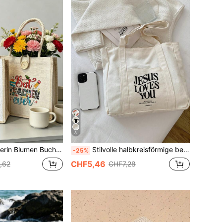
8
e, Lehrertags Geschenk, wiederverwendbare bedruckte Tragetasche, lässige Pendler Tragetasche
Stilvolle halbkreisförmige beige bedruckte Damen-Handtasche - mit Innentaschen; minimalistischer Stil, bedruckter Schultertasche, großes Fassungsvermögen
-25%
CHF5,46
,62
CHF7,28