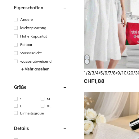
Eigenschaften
Andere
leichtgewichtig
Hohe Kapazität
Faltbar
Wasserdicht
wasserabweisend
Mehr ansehen
CHF1,88
Größe
S
M
L
XL
Einheitsgröße
Details