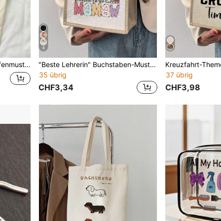
6
nkaufen, Schule, passend für Teenager, College Mädchen und Bürodamen
"Beste Lehrerin" Buchstaben-Muster Tragetasche - Geeignet als Geschenk zum Muttertag, Erntedankfest, Frauentag und Göttinnenfest. Für den täglichen Gebrauch geeignet.
35 übrig
37 übrig
CHF3,34
CHF3,98