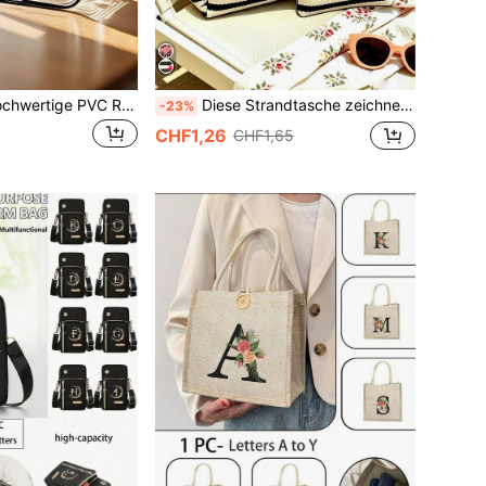
Großvolumige, hochwertige PVC Reise-Organizer Tasche, mit Reißverschluss - leicht, farbbeständig, Kosmetik-/Kulturbeutel, geeignet für Frauen/Mädchen, TSA-konform, tragbare Schminktasche, einfach zu reinigen, technisch durchdachte Aufbewahrungstasche | Modernes Design | Farbbeständiges Material, Reiseessential, Urlaubstasche, Schul-Schminktasche, Kreuzfahrt-Reiseessential, Herren Kulturbeutel
Diese Strandtasche zeichnet sich durch ein schwarz-weißes Streifenmuster und einen stilvollen Buchstaben-Muster aus, hat eine große Kapazität, ist faltbar, wasserdicht und sandabweisend, was sie zu Ihrem idealen Reisebegleiter macht.
-23%
CHF1,26
CHF1,65