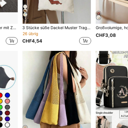
5
Zahnarzt Schlüsselanhänger mit Zähnen, Zahnpasta, Zahnbürste, Zahnbecher, Maske Kombination, Zahnpflege personalisierte Kombination Accessoires Schlüsselring Anhänger Geschenk Geschenktüte Schlüsselanhänger Charms Krankenschwester Kasack Emaille Pin Pins
3 Stücke süße Dackel Muster Tragetasche, lässige Schultertasche mit großer Kapazität, Einkaufstasche für den Alltag, Mehrzweck-Aufbewahrungstasche, leichte Reisetasche, sinnvolles Geschenk, Reise-Souvenir, unverzichtbare Reisetasche, geeignet für Pendeln, Schulanfang, Reisen, Picknick, Camping, Outdoor-Abenteuer und mehr, Dackel Tasche, kreatives Weihnachtsgeschenk
26 übrig
CHF3,08
CHF4,54