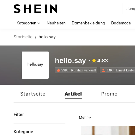
Jump
Use up 
Kategorien
Neuheiten
Damenbekleidung
Bademode
Startseite
hello.say
/
hello.say
4.83
99K+ Kürzlich verkauft
33K+ Erneut kaufe
Startseite
Artikel
Promo
Filter
Mehr
Kategorie