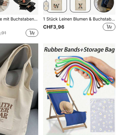
1 Stück Geldbörse mit Buchstabenmuster, das beste Geschenk für Familie und Geliebte, multifunktionale tragbare Geldbörse geeignet für den Arbeits- und Schulweg, Abschlussgeschenk, modisches Accessoire, perfekt für Sommer, Reisen, Urlaub, Strand, unverzichtbar für die ganze Familie, Damen Geldbörse
1 Stück Leinen Blumen & Buchstaben Bedruckter Shopper, minimalistischer Handtasche mit großer Kapazität, tragbare Lässig Aufbewahrungstasche, multifunktionale Einkaufstasche, personalisiertes Geschenktasche, geeignet für Hochzeiten, Geburtstage, Strände, Feiertage und andere Anlässe, perfektes Geschenk für Frauen, Lehrer, Freunde, Brautjungfern, Studenten und Schulanfang, auch das beste Geschenk zum Lehrertag
CHF3,96
,91