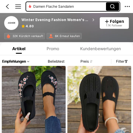
Damen Flache Schuhe
Winter Evening Fashion Women's Shoes
Folgen
1.1K Follower
4.80
Produktinformation: Preisangabe, Verkaufs- und Lagerbestandsdetails.
32K Kürzlich verkauft
6K Erneut kaufen
Artikel
Promo
Kundenbewertungen
Empfehlungen
Beliebtest
Preis
Filter