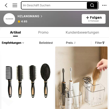
Im Geschäft Suchen
HZLANGMANG
Folgen
Produktinformation: Preisangabe, Verkaufs- und Lagerbestandsdetails.
4 Follower
4.65
Artikel
Promo
Kundenbewertungen
Empfehlungen
Beliebtest
Preis
Filter