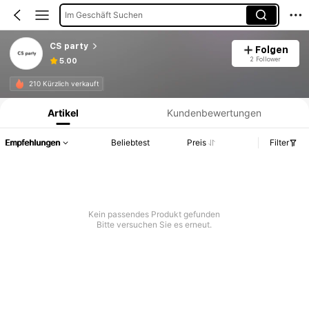
Im Geschäft Suchen
CS party
Folgen
2 Follower
5.00
Produktinformation: Preisangabe, Verkaufs- und Lagerbestandsdetails.
210 Kürzlich verkauft
Artikel
Kundenbewertungen
Empfehlungen
Beliebtest
Preis
Filter
Kein passendes Produkt gefunden
Bitte versuchen Sie es erneut.