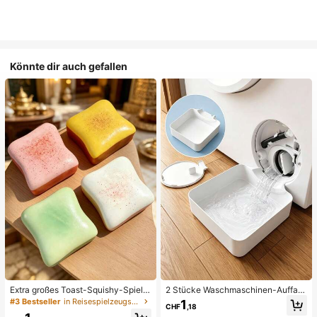
Könnte dir auch gefallen
Extra großes Toast-Squishy-Spielz
2 Stücke Waschmaschinen-Auffan
eug, superweiches Buttertoast-Stre
gwanne Tropfschale, wasserdichte
#3 Bestseller
in Reisespielzeugset Quetschspielzeug für Teenager
1
CHF
,18
ssabbau-Drückspielzeug, erhältlich
Bodenschutzmatte für Waschraum,