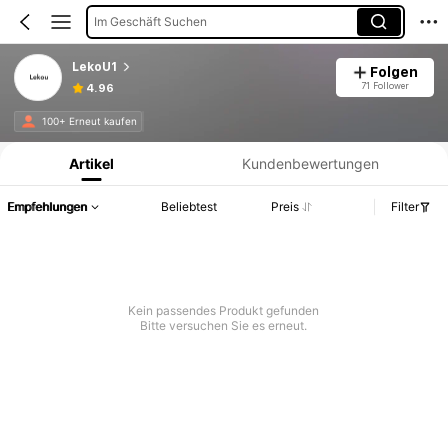
Im Geschäft Suchen
LekoU1
Folgen
71 Follower
4.96
Produktinformation: Preisangabe, Verkaufs- und Lagerbestandsdetails.
100+ Erneut kaufen
Artikel
Kundenbewertungen
Empfehlungen
Beliebtest
Preis
Filter
Kein passendes Produkt gefunden
Bitte versuchen Sie es erneut.