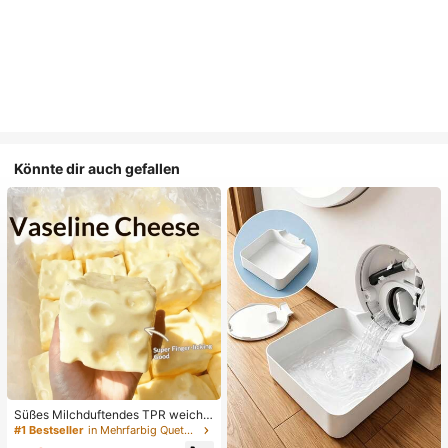
Könnte dir auch gefallen
Süßes Milchduftendes TPR weiche
s quetschbares Dumpling-förmiges
#1 Bestseller
in Mehrfarbig Quetschspielzeug für Teenager
Stressabbau-Spielzeug, 5cm niedli