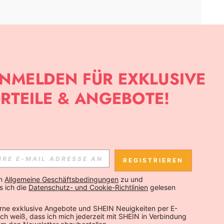
APP
SLETTER ANMELDEST, KANNST DU DIE NEUESTEN TRENDS VOR
NNST DICH JEDERZEIT ABMELDEN).
REGISTRIEREN
Abonnieren
n 
Allgemeine Geschäftsbedingungen
 zu und 
 ich die 
Datenschutz- und Cookie-Richtlinien
 gelesen 
Abonnieren
rne exklusive Angebote und SHEIN Neuigkeiten per E-
 Ich weiß, dass ich mich jederzeit mit SHEIN in Verbindung 
Abonnieren