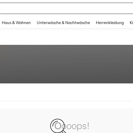
e
and down arrow keys to navigate search Zuletzt gesucht and Suche und Finde. Pr
Haus & Wohnen
Unterwäsche & Nachtwäsche
Herrenkleidung
K