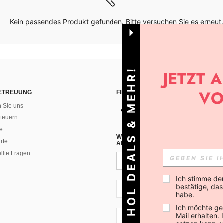
Kein passendes Produkt gefunden. Bitte versuchen Sie es erneut.
HOL DEALS & MEHR!
ETREUUNG
FINDEN SIE UNS AUF
n Sie uns
teuern
e
WENN DU DICH FÜR UNSEREN NEW
rte
ALLEN ANDEREN ERFAHREN (DU KA
ellte Fragen
Ich stimme de
bestätige, dass
CH + 41
habe.
Ich möchte ge
Mail erhalten.
CH + 41