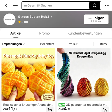
Im Geschäft Suchen
Stress Buster Hub3
Folgen
Produktinformation: Preisangabe, Verkaufs- und Lagerbestandsdetails.
3 Follower
5.00
Artikel
Promo
Kundenbewertungen
Empfehlungen
Beliebtest
Preis
Filter
Realistischer knuspriger Ananasbro
3D gedruckter rotierender verf
NEW
11
4
t handgefertigter Quetschball, knus
ormbarer Drachenei-Ball, kreatives
CHF
,31
CHF
,51
priges Stressabbau-Spielzeug, wei
Stressabbau-Spielzeug Geschenk