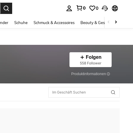
0
0
ess Enter to select.
inder
Schuhe
Schmuck & Accessoires
Beauty & Gesundheit
Gro
Folgen
558 Follower
Produktinformationen