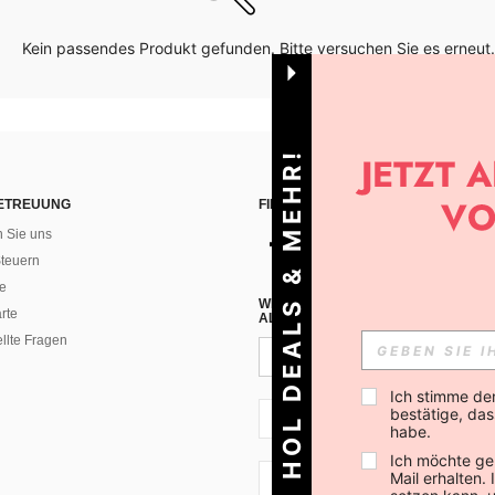
Kein passendes Produkt gefunden. Bitte versuchen Sie es erneut.
HOL DEALS & MEHR!
ETREUUNG
FINDEN SIE UNS AUF
n Sie uns
teuern
e
WENN DU DICH FÜR UNSEREN NEW
rte
ALLEN ANDEREN ERFAHREN (DU KA
ellte Fragen
Ich stimme de
bestätige, dass
CH + 41
habe.
Ich möchte ge
Mail erhalten.
CH + 41