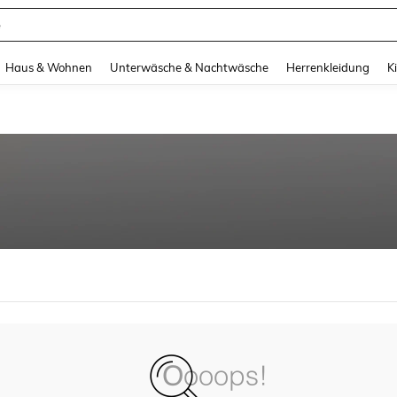
e
and down arrow keys to navigate search Zuletzt gesucht and Suche und Finde. Pr
Haus & Wohnen
Unterwäsche & Nachtwäsche
Herrenkleidung
K