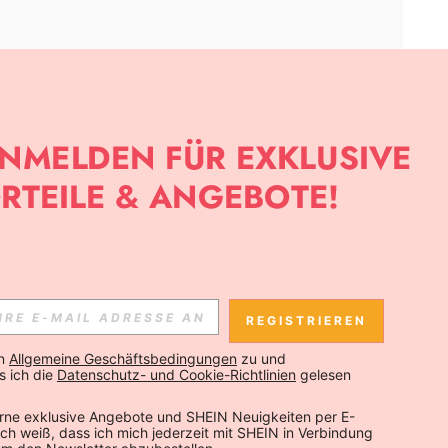
APP
SLETTER ANMELDEST, KANNST DU DIE NEUESTEN TRENDS VOR
NNST DICH JEDERZEIT ABMELDEN).
REGISTRIEREN
Abonnieren
n 
Allgemeine Geschäftsbedingungen
 zu und 
 ich die 
Datenschutz- und Cookie-Richtlinien
 gelesen 
Abonnieren
rne exklusive Angebote und SHEIN Neuigkeiten per E-
 Ich weiß, dass ich mich jederzeit mit SHEIN in Verbindung 
Abonnieren