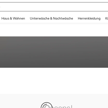
e
and down arrow keys to navigate search Zuletzt gesucht and Suche und Finde. Pr
Haus & Wohnen
Unterwäsche & Nachtwäsche
Herrenkleidung
K