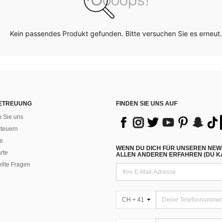
Kein passendes Produkt gefunden. Bitte versuchen Sie es erneut.
ETREUUNG
FINDEN SIE UNS AUF
n Sie uns
teuern
e
WENN DU DICH FÜR UNSEREN NEW
rte
ALLEN ANDEREN ERFAHREN (DU KA
ellte Fragen
CH + 41