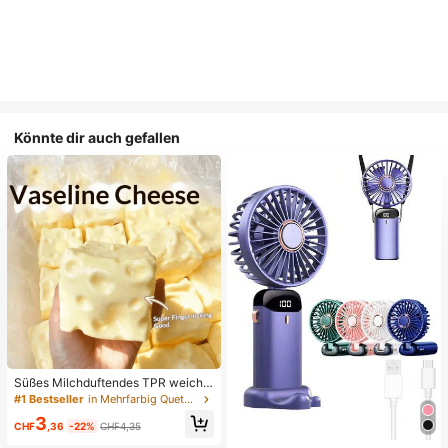
Könnte dir auch gefallen
Süßes Milchduftendes TPR weiche
s quetschbares Dumpling-förmiges
#1 Bestseller
in Mehrfarbig Quetschspielzeug für Teenager
Stressabbau-Spielzeug, 5cm niedli
3
ches lustiges Quetsch-Stressabbau
CHF
,36
-22%
CHF4,35
-Ornament, modisches praktisches