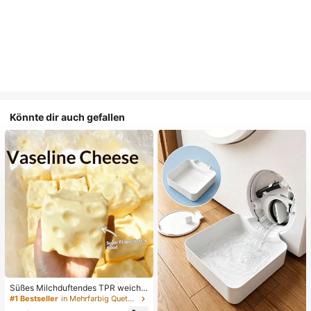
Könnte dir auch gefallen
Süßes Milchduftendes TPR weiche
s quetschbares Dumpling-förmiges
#1 Bestseller
in Mehrfarbig Quetschspielzeug für Teenager
Stressabbau-Spielzeug, 5cm niedli