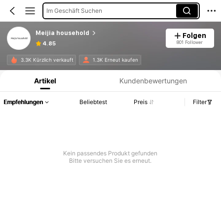
Im Geschäft Suchen
Meijia household
Folgen
801 Follower
4.85
Produktinformation: Preisangabe, Verkaufs- und Lagerbestandsdetails.
3.3K Kürzlich verkauft
1.3K Erneut kaufen
Artikel
Kundenbewertungen
Empfehlungen
Beliebtest
Preis
Filter
Kein passendes Produkt gefunden
Bitte versuchen Sie es erneut.