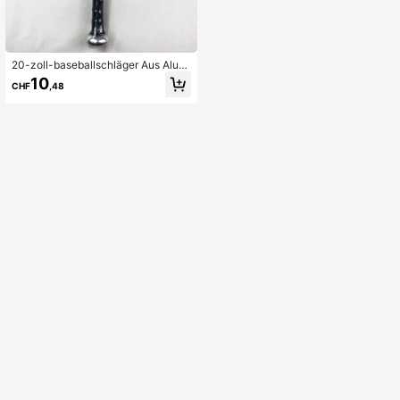
20-zoll-baseballschläger Aus Alumi
niumlegierung
10
CHF
,48