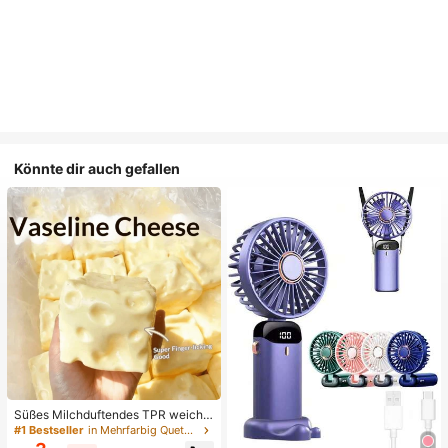
Könnte dir auch gefallen
Süßes Milchduftendes TPR weiche
s quetschbares Dumpling-förmiges
#1 Bestseller
in Mehrfarbig Quetschspielzeug für Teenager
Stressabbau-Spielzeug, 5cm niedli