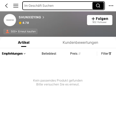
Im Geschäft Suchen
SHUNXIEYING
Folgen
502 Follower
4.78
Produktinformation: Preisangabe, Verkaufs- und Lagerbestandsdetails.
500+ Erneut kaufen
Artikel
Kundenbewertungen
Empfehlungen
Beliebtest
Preis
Filter
Kein passendes Produkt gefunden
Bitte versuchen Sie es erneut.