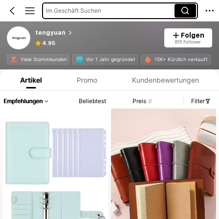
Im Geschäft Suchen
tengyuan
Folgen
815 Follower
4.95
Produktinformation: Preisangabe, Verkaufs- und Lagerbestandsdetails.
Viele Stammkunden
Vor 1 Jahr gegründet
15K+ Kürzlich verkauft
Artikel
Promo
Kundenbewertungen
Empfehlungen
Beliebtest
Preis
Filter