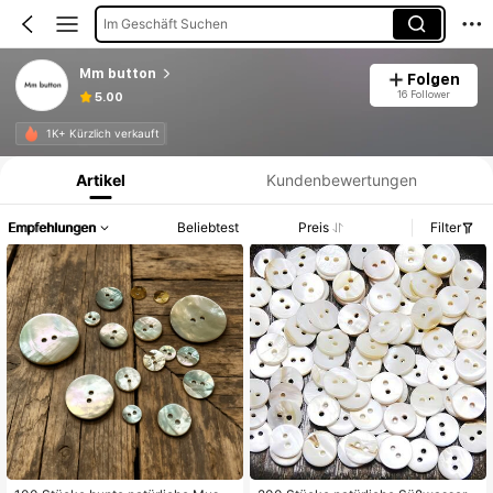
Im Geschäft Suchen
Mm button
Folgen
16 Follower
5.00
Produktinformation: Preisangabe, Verkaufs- und Lagerbestandsdetails.
1K+ Kürzlich verkauft
Artikel
Kundenbewertungen
Empfehlungen
Beliebtest
Preis
Filter