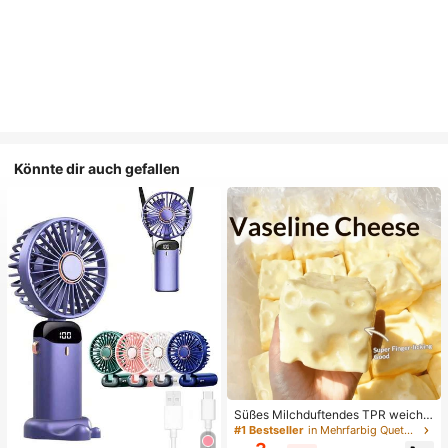
Könnte dir auch gefallen
Süßes Milchduftendes TPR weiche
s quetschbares Dumpling-förmiges
#1 Bestseller
in Mehrfarbig Quetschspielzeug für Teenager
Stressabbau-Spielzeug, 5cm niedli