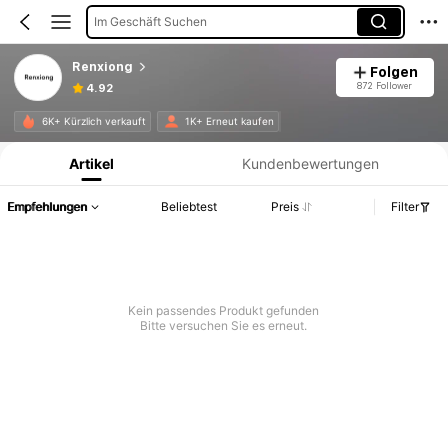
Im Geschäft Suchen
Renxiong
Folgen
872 Follower
4.92
Produktinformation: Preisangabe, Verkaufs- und Lagerbestandsdetails.
6K+ Kürzlich verkauft
1K+ Erneut kaufen
Artikel
Kundenbewertungen
Empfehlungen
Beliebtest
Preis
Filter
Kein passendes Produkt gefunden
Bitte versuchen Sie es erneut.