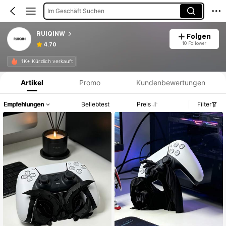
Im Geschäft Suchen
RUIQINW
Folgen
10 Follower
4.70
Produktinformation: Preisangabe, Verkaufs- und Lagerbestandsdetails.
1K+ Kürzlich verkauft
Artikel
Promo
Kundenbewertungen
Empfehlungen
Beliebtest
Preis
Filter