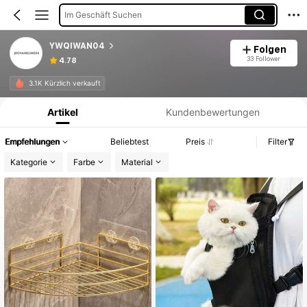
Im Geschäft Suchen
YWQIWAN04
Folgen
33 Follower
4.78
Produktinformation: Preisangabe, Verkaufs- und Lagerbestandsdetails.
3.1K Kürzlich verkauft
Artikel
Kundenbewertungen
Empfehlungen
Beliebtest
Preis
Filter
Kategorie
Farbe
Material