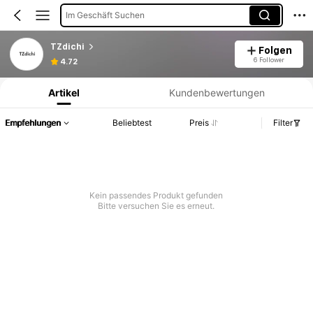
Im Geschäft Suchen
TZdichi
Folgen
Produktinformation: Preisangabe, Verkaufs- und Lagerbestandsdetails.
6 Follower
4.72
Artikel
Kundenbewertungen
Empfehlungen
Beliebtest
Preis
Filter
Kein passendes Produkt gefunden
Bitte versuchen Sie es erneut.