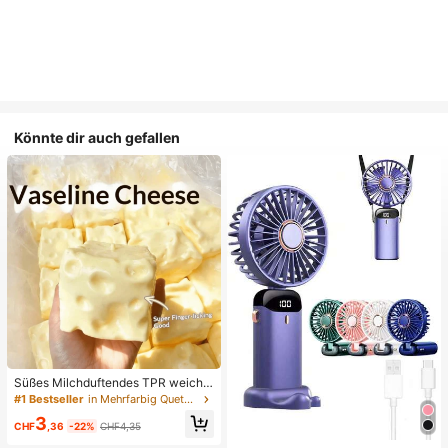
Könnte dir auch gefallen
Süßes Milchduftendes TPR weiche
s quetschbares Dumpling-förmiges
#1 Bestseller
in Mehrfarbig Quetschspielzeug für Teenager
Stressabbau-Spielzeug, 5cm niedli
3
ches lustiges Quetsch-Stressabbau
CHF
,36
-22%
CHF4,35
-Ornament, modisches praktisches