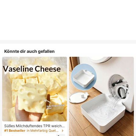
Könnte dir auch gefallen
Süßes Milchduftendes TPR weiche
s quetschbares Dumpling-förmiges
#1 Bestseller
in Mehrfarbig Quetschspielzeug für Teenager
Stressabbau-Spielzeug, 5cm niedli