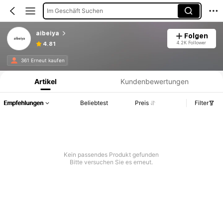
Im Geschäft Suchen
aibeiya
Folgen
4.2K Follower
4.81
Produktinformation: Preisangabe, Verkaufs- und Lagerbestandsdetails.
361 Erneut kaufen
Artikel
Kundenbewertungen
Empfehlungen
Beliebtest
Preis
Filter
Kein passendes Produkt gefunden
Bitte versuchen Sie es erneut.