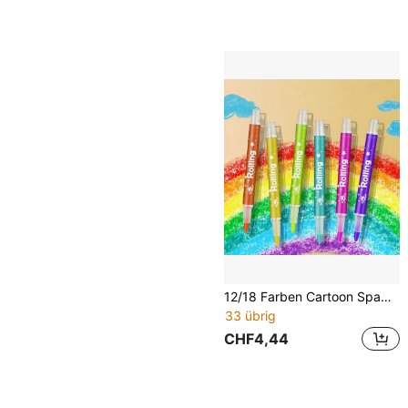
12/18 Farben Cartoon Spaß drehbare Wachsmalstifte & Zeichenstifte Schüler farbige Ölpastell Malset, geeignet für Feiertagsgeschenke, Büro Mal- & Zeichenbedarf
33 übrig
CHF4,44