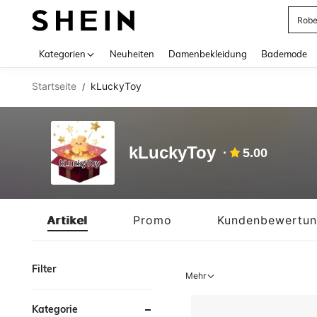
Rob
Use up 
Kategorien
Neuheiten
Damenbekleidung
Bademode
Startseite
kLuckyToy
/
kLuckyToy
5.00
Artikel
Promo
Kundenbewertu
Filter
Mehr
Kategorie