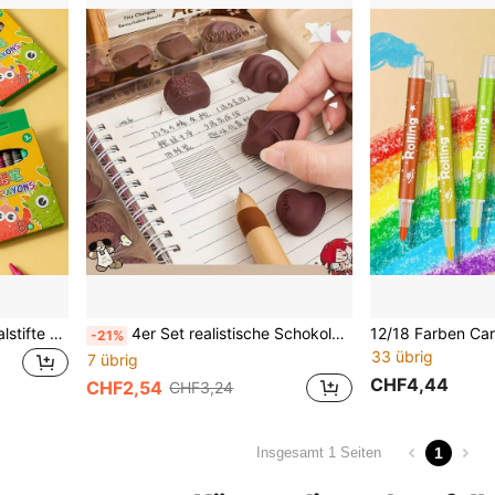
1/8/12er Packung Wachsmalstifte mit Monster-Muster, fleckenfrei, für Kinder und Kindergartenbedarf, zum Malen, Buntstifte, Farbstifte, Schulanfangszubehör, Weihnachtsbedarf, zur Förderung der Intelligenz
4er Set realistische Schokoladen-Radiergummis, kreative lustige Karamell-Schokoladen-Radiergummis, Lebensmittel-Simulation, originelle lustige kreative Preis-Radiergummis, Schultüte-Geschenk, Mal- und Schreibutensilien Belohnung, geeignet für Feiertagsparty kleine Geschenke (nicht essbar)
-21%
33 übrig
7 übrig
CHF4,44
CHF2,54
CHF3,24
1
Insgesamt 1 Seiten