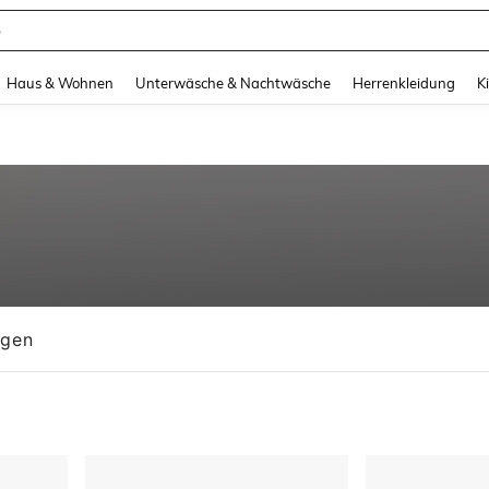
e
and down arrow keys to navigate search Zuletzt gesucht and Suche und Finde. Pr
Haus & Wohnen
Unterwäsche & Nachtwäsche
Herrenkleidung
K
ngen