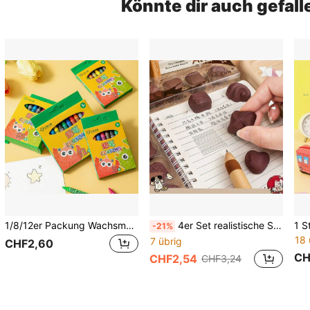
Könnte dir auch gefall
1/8/12er Packung Wachsmalstifte mit Monster-Muster, fleckenfrei, für Kinder und Kindergartenbedarf, zum Malen, Buntstifte, Farbstifte, Schulanfangszubehör, Weihnachtsbedarf, zur Förderung der Intelligenz
4er Set realistische Schokoladen-Radiergummis, kreative lustige Karamell-Schokoladen-Radiergummis, Lebensmittel-Simulation, originelle lustige kreative Preis-Radiergummis, Schultüte-Geschenk, Mal- und Schreibutensilien Belohnung, geeignet für Feiertagsparty kleine Geschenke (nicht essbar)
-21%
18 
7 übrig
CHF2,60
CH
CHF2,54
CHF3,24