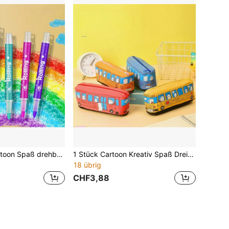
12/18 Farben Cartoon Spaß drehbare Wachsmalstifte & Zeichenstifte Schüler farbige Ölpastell Malset, geeignet für Feiertagsgeschenke, Büro Mal- & Zeichenbedarf
1 Stück Cartoon Kreativ Spaß Dreieck Haus Auto Federmäppchen Schreibwaren Tasche, geeignet für Schulanfang Saison kleine Geschenke, Partygeschenke
18 übrig
CHF3,88