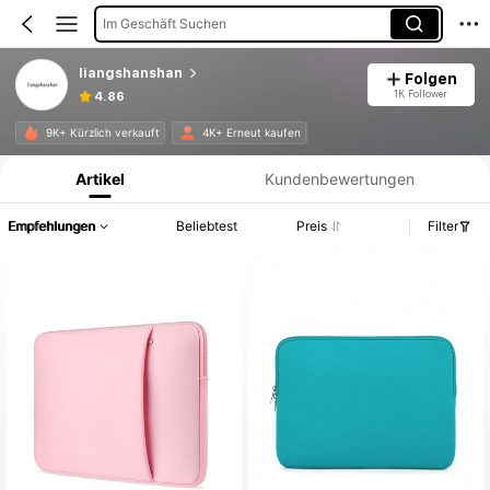
Im Geschäft Suchen
liangshanshan
Folgen
1K Follower
4.86
Produktinformation: Preisangabe, Verkaufs- und Lagerbestandsdetails.
9K+ Kürzlich verkauft
4K+ Erneut kaufen
Artikel
Kundenbewertungen
Empfehlungen
Beliebtest
Preis
Filter