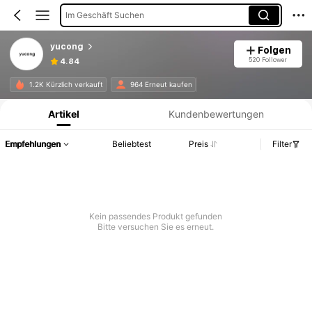
Im Geschäft Suchen
yucong
Folgen
520 Follower
4.84
Produktinformation: Preisangabe, Verkaufs- und Lagerbestandsdetails.
1.2K Kürzlich verkauft
964 Erneut kaufen
Artikel
Kundenbewertungen
Empfehlungen
Beliebtest
Preis
Filter
Kein passendes Produkt gefunden
Bitte versuchen Sie es erneut.