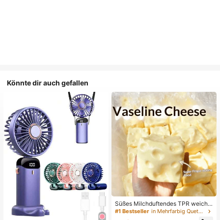
Könnte dir auch gefallen
Süßes Milchduftendes TPR weiche
s quetschbares Dumpling-förmiges
#1 Bestseller
in Mehrfarbig Quetschspielzeug für Teenager
Stressabbau-Spielzeug, 5cm niedli