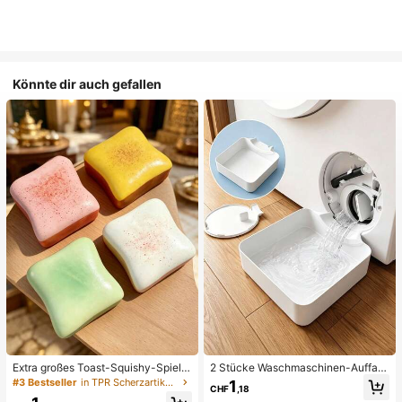
Könnte dir auch gefallen
Extra großes Toast-Squishy-Spielz
2 Stücke Waschmaschinen-Auffan
eug, superweiches Buttertoast-Stre
gwanne Tropfschale, wasserdichte
#3 Bestseller
in TPR Scherzartikel und Scherzartikel für Teenage
1
CHF
,18
ssabbau-Drückspielzeug, erhältlich
Bodenschutzmatte für Waschraum,