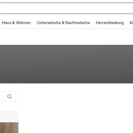
e
and down arrow keys to navigate search Zuletzt gesucht and Suche und Finde. Pr
Haus & Wohnen
Unterwäsche & Nachtwäsche
Herrenkleidung
K