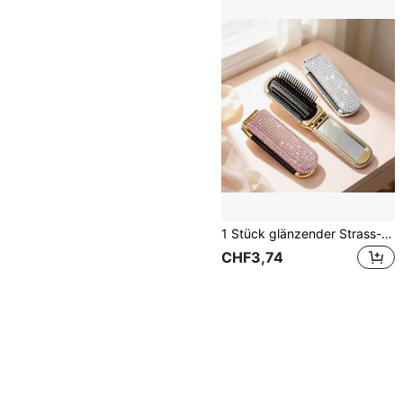
1 Stück glänzender Strass-Klappspiegel-Kamm, tragbare Reise-Haarbürste mit eingebautem Spiegel, Schulanfang-Essential, geeignet für lockiges Haar und College-Wohnheim, Campus-Notwendigkeit, Strand-Accessoire, Mini-Spiegel, Braut, Camping-Essential
CHF3,74