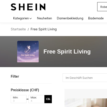
Rob
Use up 
Kategorien
Neuheiten
Damenbekleidung
Bademode
Startseite
Free Spirit Living
/
Free Spirit Living
Filter
Preisklasse (CHF)
Min:
Max:
OK