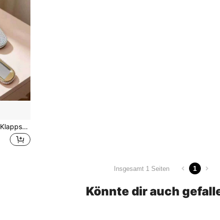
1 Stück glänzender Strass-Klappspiegel-Kamm, tragbare Reise-Haarbürste mit eingebautem Spiegel, Schulanfang-Essential, geeignet für lockiges Haar und College-Wohnheim, Campus-Notwendigkeit, Strand-Accessoire, Mini-Spiegel, Braut, Camping-Essential
1
Insgesamt 1 Seiten
Könnte dir auch gefall