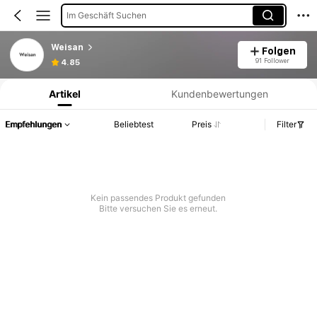
Im Geschäft Suchen
Weisan
Folgen
Produktinformation: Preisangabe, Verkaufs- und Lagerbestandsdetails.
91 Follower
4.85
Artikel
Kundenbewertungen
Empfehlungen
Beliebtest
Preis
Filter
Kein passendes Produkt gefunden
Bitte versuchen Sie es erneut.