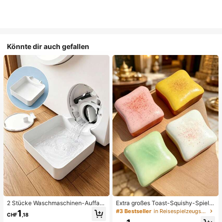
Könnte dir auch gefallen
2 Stücke Waschmaschinen-Auffan
Extra großes Toast-Squishy-Spielz
gwanne Tropfschale, wasserdichte
eug, superweiches Buttertoast-Stre
#3 Bestseller
in Reisespielzeugset Quetschspielzeug für Teenager
1
CHF
,18
Bodenschutzmatte für Waschraum,
ssabbau-Drückspielzeug, erhältlich