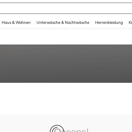
e
and down arrow keys to navigate search Zuletzt gesucht and Suche und Finde. Pr
Haus & Wohnen
Unterwäsche & Nachtwäsche
Herrenkleidung
K