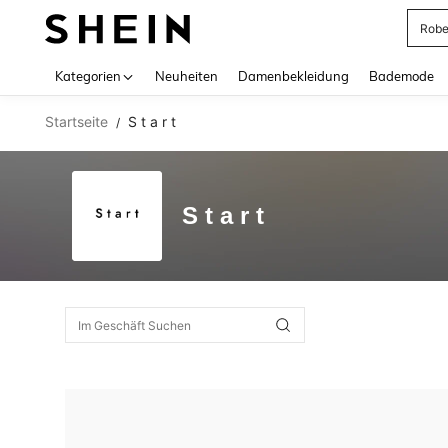
Rob
Use up 
Kategorien
Neuheiten
Damenbekleidung
Bademode
Startseite
S t a r t
/
S t a r t