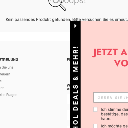
Kein passendes Produkt gefunden. Bitte versuchen Sie es erneut.
HOL DEALS & MEHR!
ETREUUNG
FINDEN SIE UNS AUF
n Sie uns
teuern
e
WENN DU DICH FÜR UNSEREN NEW
rte
ALLEN ANDEREN ERFAHREN (DU KA
ellte Fragen
Ich stimme de
bestätige, dass
CH + 41
habe.
Ich möchte ge