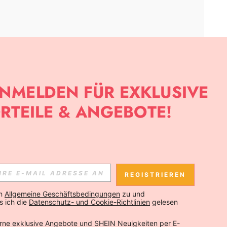
APP
SLETTER ANMELDEST, KANNST DU DIE NEUESTEN TRENDS VOR
NNST DICH JEDERZEIT ABMELDEN).
REGISTRIEREN
Abonnieren
n 
Allgemeine Geschäftsbedingungen
 zu und 
 ich die 
Datenschutz- und Cookie-Richtlinien
 gelesen 
Abonnieren
rne exklusive Angebote und SHEIN Neuigkeiten per E-