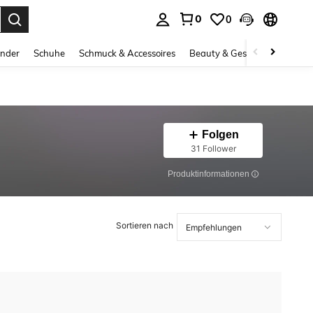
0
0
ess Enter to select.
inder
Schuhe
Schmuck & Accessoires
Beauty & Gesundheit
Gro
Folgen
31 Follower
Produktinformationen
Sortieren nach