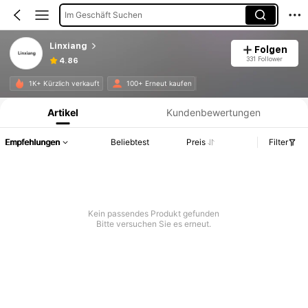
Im Geschäft Suchen
Linxiang
Folgen
331 Follower
4.86
Produktinformation: Preisangabe, Verkaufs- und Lagerbestandsdetails.
1K+ Kürzlich verkauft
100+ Erneut kaufen
Artikel
Kundenbewertungen
Empfehlungen
Beliebtest
Preis
Filter
Kein passendes Produkt gefunden
Bitte versuchen Sie es erneut.