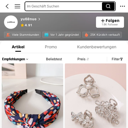
Im Geschäft Suchen
yu68nuo
Folgen
1.8K Follower
4.91
Produktinformation: Preisangabe, Verkaufs- und Lagerbestandsdetails.
Viele Stammkunden
Vor 1 Jahr gegründet
25K Kürzlich verkauft
Artikel
Promo
Kundenbewertungen
Empfehlungen
Beliebtest
Preis
Filter