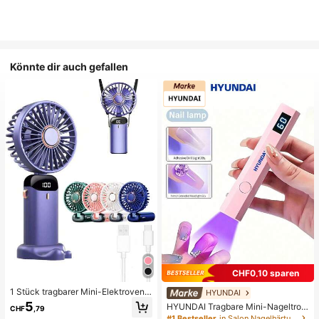
Könnte dir auch gefallen
CHF0,10 sparen
1 Stück tragbarer Mini-Elektroventil
HYUNDAI
ator, tragbarer USB-aufladbarer Ve
5
HYUNDAI Tragbare Mini-Nageltroc
CHF
,79
ntilator, Nackenventilator, USB-Ven
kner Aufladbare Handheld-Nagella
#1 Bestseller
in Salon Nagelhärtungslampen und -trockner