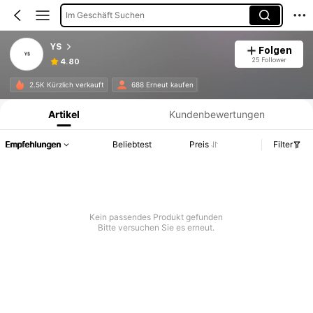
Im Geschäft Suchen
YS
Folgen
25 Follower
4.80
Produktinformation: Preisangabe, Verkaufs- und Lagerbestandsdetails.
2.5K Kürzlich verkauft
688 Erneut kaufen
Artikel
Kundenbewertungen
Empfehlungen
Beliebtest
Preis
Filter
Kein passendes Produkt gefunden
Bitte versuchen Sie es erneut.