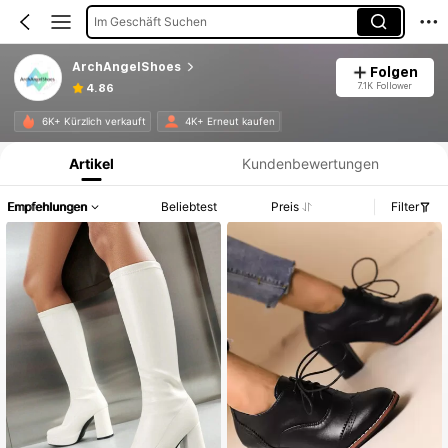
Im Geschäft Suchen
ArchAngelShoes
Folgen
7.1K Follower
4.86
Produktinformation: Preisangabe, Verkaufs- und Lagerbestandsdetails.
6K+ Kürzlich verkauft
4K+ Erneut kaufen
Artikel
Kundenbewertungen
Empfehlungen
Beliebtest
Preis
Filter