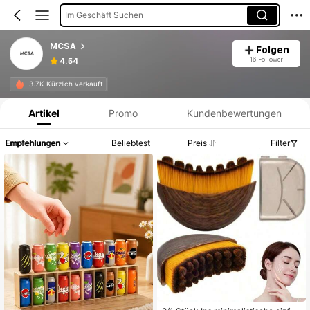
Im Geschäft Suchen
MCSA
Folgen
16 Follower
4.54
Produktinformation: Preisangabe, Verkaufs- und Lagerbestandsdetails.
3.7K Kürzlich verkauft
Artikel
Promo
Kundenbewertungen
Empfehlungen
Beliebtest
Preis
Filter