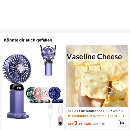
Könnte dir auch gefallen
Süßes Milchduftendes TPR weiche
s quetschbares Dumpling-förmiges
#1 Bestseller
in Mehrfarbig Quetschspielzeug für Teenager
Stressabbau-Spielzeug, 5cm niedli
3
ches lustiges Quetsch-Stressabbau
CHF
,36
-22%
CHF4,35
-Ornament, modisches praktisches