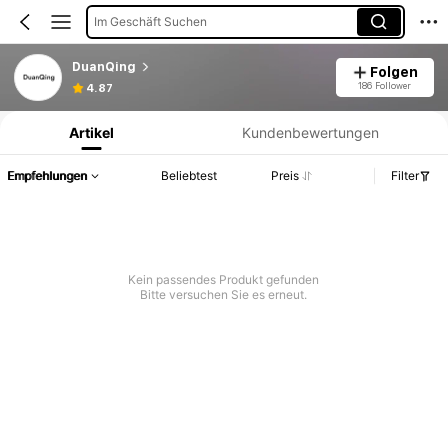
Im Geschäft Suchen
DuanQing
Folgen
Produktinformation: Preisangabe, Verkaufs- und Lagerbestandsdetails.
186 Follower
4.87
Artikel
Kundenbewertungen
Empfehlungen
Beliebtest
Preis
Filter
Kein passendes Produkt gefunden
Bitte versuchen Sie es erneut.