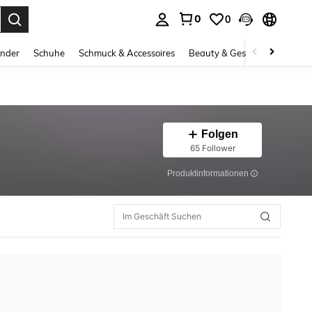
0
0
ess Enter to select.
inder
Schuhe
Schmuck & Accessoires
Beauty & Gesundheit
Gro
Folgen
65 Follower
Produktinformationen