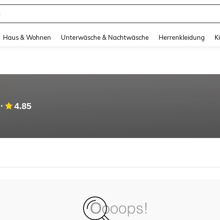
e
and down arrow keys to navigate search Zuletzt gesucht and Suche und Finde. Pr
Haus & Wohnen
Unterwäsche & Nachtwäsche
Herrenkleidung
K
4.85