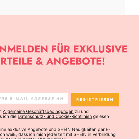
APP
SLETTER ANMELDEST, KANNST DU DIE NEUESTEN TRENDS VOR
NNST DICH JEDERZEIT ABMELDEN).
REGISTRIEREN
Abonnieren
n 
Allgemeine Geschäftsbedingungen
 zu und 
 ich die 
Datenschutz- und Cookie-Richtlinien
 gelesen 
Abonnieren
rne exklusive Angebote und SHEIN Neuigkeiten per E-
 Ich weiß, dass ich mich jederzeit mit SHEIN in Verbindung 
Abonnieren