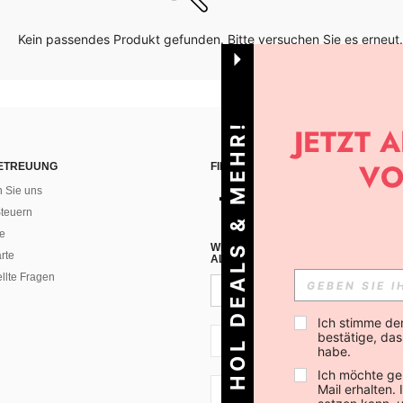
Kein passendes Produkt gefunden. Bitte versuchen Sie es erneut.
HOL DEALS & MEHR!
ETREUUNG
FINDEN SIE UNS AUF
n Sie uns
teuern
e
WENN DU DICH FÜR UNSEREN NEW
rte
ALLEN ANDEREN ERFAHREN (DU KA
ellte Fragen
Ich stimme de
bestätige, dass
CH + 41
habe.
Ich möchte ge
Mail erhalten.
CH + 41