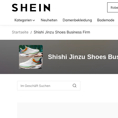
Rob
Use up 
Kategorien
Neuheiten
Damenbekleidung
Bademode
Startseite
Shishi Jinzu Shoes Business Firm
/
Shishi Jinzu Shoes Bu