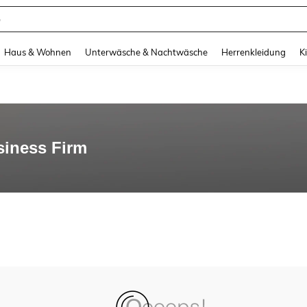
e
and down arrow keys to navigate search Zuletzt gesucht and Suche und Finde. Pr
Haus & Wohnen
Unterwäsche & Nachtwäsche
Herrenkleidung
K
siness Firm