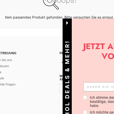
Kein passendes Produkt gefunden. Bitte versuchen Sie es erneut.
HOL DEALS & MEHR!
ETREUUNG
FINDEN SIE UNS AUF
n Sie uns
teuern
e
WENN DU DICH FÜR UNSEREN NEW
rte
ALLEN ANDEREN ERFAHREN (DU KA
ellte Fragen
Ich stimme de
bestätige, dass
CH + 41
habe.
Ich möchte ge