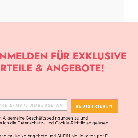
APP
SLETTER ANMELDEST, KANNST DU DIE NEUESTEN TRENDS VOR
NNST DICH JEDERZEIT ABMELDEN).
REGISTRIEREN
Abonnieren
n 
Allgemeine Geschäftsbedingungen
 zu und 
 ich die 
Datenschutz- und Cookie-Richtlinien
 gelesen 
Abonnieren
rne exklusive Angebote und SHEIN Neuigkeiten per E-