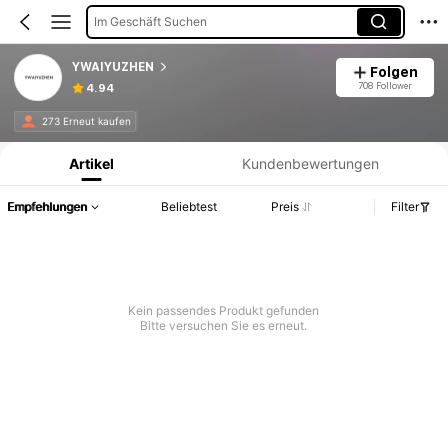
Im Geschäft Suchen
YWAIYUZHEN
Folgen
708 Follower
4.94
Produktinformation: Preisangabe, Verkaufs- und Lagerbestandsdetails.
273 Erneut kaufen
Artikel
Kundenbewertungen
Empfehlungen
Beliebtest
Preis
Filter
Kein passendes Produkt gefunden
Bitte versuchen Sie es erneut.